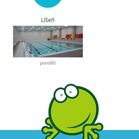
Líšeň
pondělí