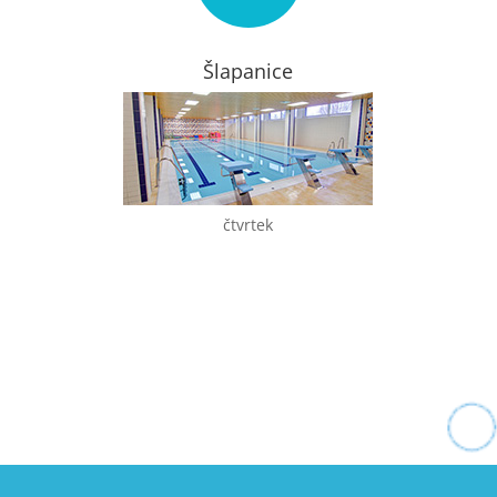
Šlapanice
čtvrtek