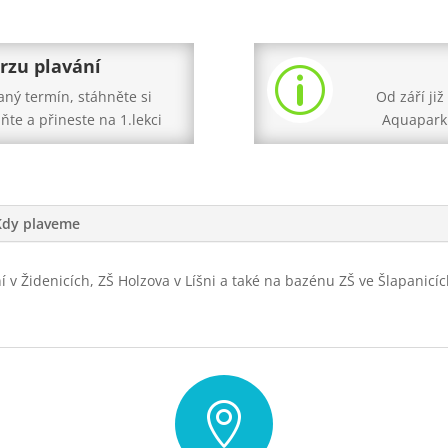
rzu plavání
p
aný termín, stáhněte si
Od září ji
lňte a přineste na 1.lekci
Aquapark
Kdy plaveme
í v Židenicích, ZŠ Holzova v Líšni a také na bazénu ZŠ ve Šlapanicí
