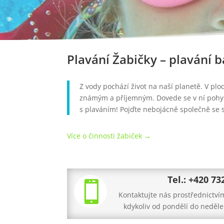
Plavání Žabičky – plavání b
Z vody pochází život na naší planetě. V plo
známým a příjemným. Dovede se v ní pohybo
s plaváním! Pojďte nebojácně společně se
Více o činnosti žabiček →
Tel.: +420 73

Kontaktujte nás prostřednictví
kdykoliv od pondělí do neděle