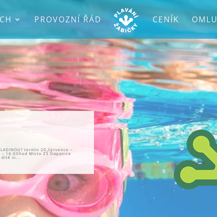
ÁCH
PROVOZNÍ ŘÁD
CENÍK
OMLU
LADINOU? termín 20.července –
 – 16:00hod Místo ZŠ Šlapanice
dítě si...