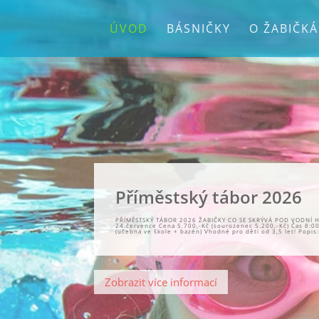
ÚVOD
BÁSNIČKY
O ŽABIČK
Příměstský tábor 2026
PŘÍMĚSTSKÝ TÁBOR 2026 ŽABIČKY CO SE SKRÝVÁ POD VODNÍ H
24.července Cena 5.700,-Kč (sourozenec 5.200,-Kč) Čas 8:00
(učebna ve škole + bazén) Vhodné pro děti od 3,5 let! Popis: 
Zobrazit více informací