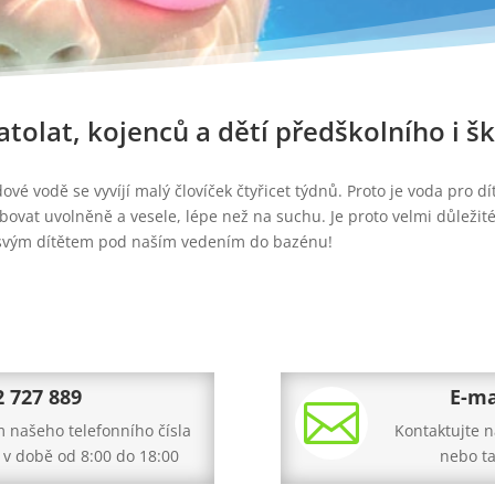
atolat, kojenců a dětí předškolního i š
dové vodě se vyvíjí malý človíček čtyřicet týdnů. Proto je voda pro 
vat uvolněně a vesele, lépe než na suchu. Je proto velmi důležité
 svým dítětem pod naším vedením do bazénu!
2 727 889
E-ma

m našeho telefonního čísla
Kontaktujte n
 v době od 8:00 do 18:00
nebo ta